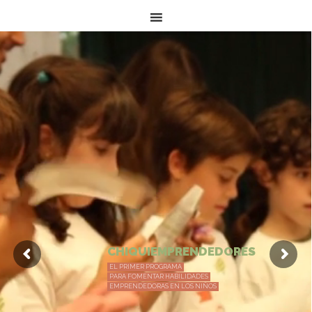
C
H
I
Q
U
I
E
M
P
R
E
N
D
E
D
O
R
E
S
EL PRIMER PROGRAMA
PARA FOMENTAR HABILIDADES
EMPRENDEDORAS EN LOS NIÑOS