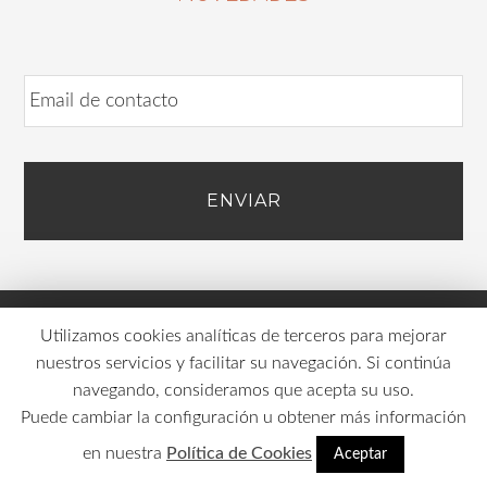
E
m
a
i
l
Utilizamos cookies analíticas de terceros para mejorar
SOBRE NOSOTROS
nuestros servicios y facilitar su navegación. Si continúa
navegando, consideramos que acepta su uso.
Puede cambiar la configuración u obtener más información
Creemos en un futuro mejor, creado y dirigido por personas
en nuestra
Política de Cookies
Aceptar
conscientes de sus talentos y fortalezas. Con habilidades
personales y sociales que les ayuden a resolver con confianza,