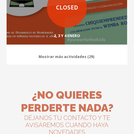
CLOSED
2, 3 Y 4 ENERO
Mostrar más actividades (29)
¿NO QUIERES
PERDERTE NADA?
DÉJANOS TU CONTACTO Y TE
AVISAREMOS CUANDO HAYA
NOVEDADES