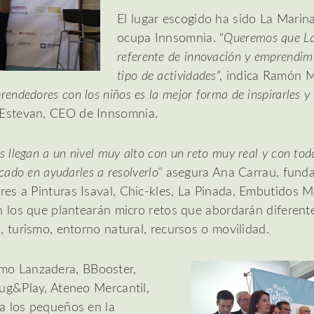
El lugar escogido ha sido La Marina
ocupa Innsomnia. “
Queremos que La
referente de innovación y emprendim
tipo de actividades
”, indica Ramón M
rendedores con los niños es la mejor forma de inspirarles y 
o Estevan, CEO de Innsomnia.
 llegan a un nivel muy alto con un reto muy real y con to
cado en ayudarles a resolverlo”
asegura Ana Carrau, funda
es a Pinturas Isaval, Chic-kles, La Pinada, Embutidos
n los que plantearán micro retos que abordarán diferen
 turismo, entorno natural, recursos o movilidad.
omo Lanzadera,
BBooster,
ug&Play, Ateneo Mercantil,
a los pequeños en la