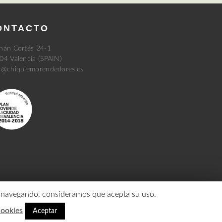
ONTACTO
nán Cortés 24-1
04 Valencia (SPAIN)
a@chiquiemprendedores.es
núa navegando, consideramos que acepta su uso.
Cookies
Aceptar