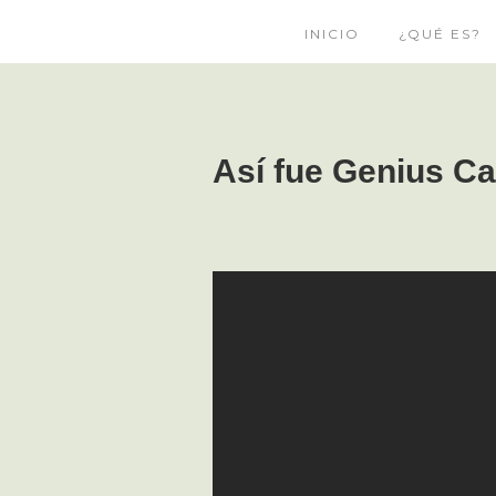
INICIO
¿QUÉ ES?
Así fue Genius C