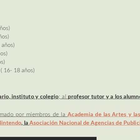
años)
ños)
2 años)
os)
s)
 ( 16- 18 años)
rio, instituto y colegio
; al
profesor tutor y a
los alumn
rmado por miembros de la
Academia de las Artes y la
intendo
, la
Asociación Nacional de Agencias de Publi